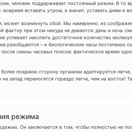
есии, человек поддерживает постоянный режим. В то в
 вовремя вставать утром, а значит, уставать днем и 
я, может возникнуть сбой. Мы намеренно, из соображе
й фактор при этом никуда не девается: день и ночь сме
 не успевает накопить достаточное количество молеку
има разобщаются – и биологические часы постепенно с
после смены часовых поясов: фактическое время одно,
 более позднюю сторону организм адаптируется легче
 на запад переносятся гораздо легче, чем на восток! Та
ния режима
одежью. Он заключается в том, чтобы полностью не пос