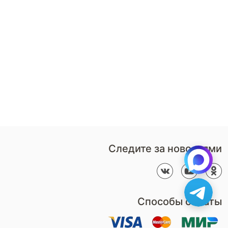
8 (800)-100-85-80
Стать
партнером
Перезвонить мне
Дизайнерам
В нерабочее время
Наши
воспользуйтесь
салоны
формой обратного звонка
Контакты
Пн-Пт: 9:00 - 18:00
компании
amservice@armos-market.ru
Следите за новостями
Способы оплаты