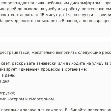
б сопровождается лишь небольшим дискомфортом – пра
лько дней до выхода на учебу или работу, постепенно 
ожет составлять от 15 минут до 1 часа в сутки – завис
апример, если он «съехал» на 5 часов, а до возвращени
ерестраиваться, желательно выполнять следующие рек
вет, раскрывать занавески или выходить на улицу (в с
визирует «дневные» процессы в организме;
в день;
 дня;
агрузку;
 компьютером и смартфоном.
е посильная задача для каждого. Выбирайте подходящи