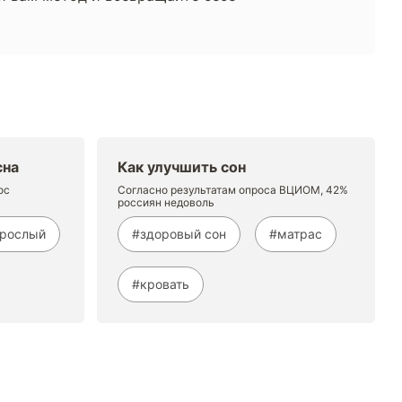
сна
Как улучшить сон
ос
Согласно результатам опроса ВЦИОМ, 42%
россиян недоволь
зрослый
#здоровый сон
#матрас
#кровать