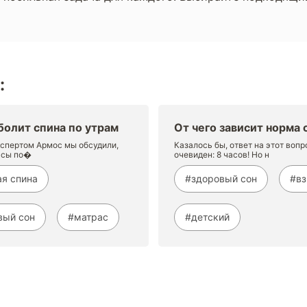
:
болит спина по утрам
От чего зависит норма 
кспертом Армос мы обсудили,
Казалось бы, ответ на этот вопр
асы по�
очевиден: 8 часов! Но н
я спина
#здоровый сон
#в
вый сон
#матрас
#детский