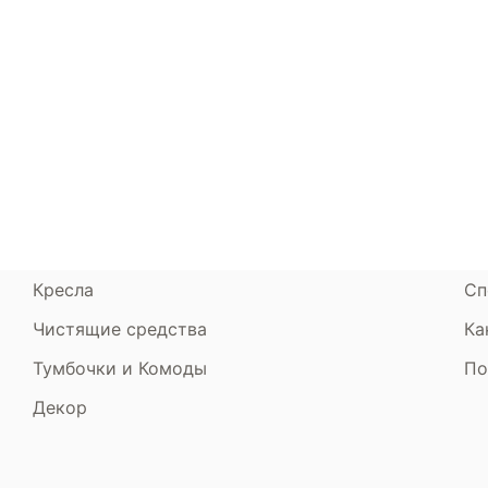
Каталог
Armos
П
Матрасы
О компании
Ак
Кровати
Сертификаты
Ст
Диваны
До
Пуфики и банкетки
Га
Подушки и одеяла
Об
Кресла
Сп
Чистящие средства
Ка
Тумбочки и Комоды
По
Декор