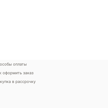
окупателям
Контакты
ции
Наши салоны
атьи
Контакты компании
ставка и оплата
Стать партнером
рантия
Дизайнерам
мен и возврат
особы оплаты
к оформить заказ
купка в рассрочку