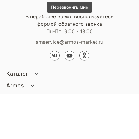
Перезвонить мне
В нерабочее время воспользуйтесь
формой обратного звонка
Пн-Пт: 9:00 - 18:00
amservice@armos-market.ru
Каталог
Матрасы
Armos
Кровати
О компании
Покупателям
Диваны
Сертификаты
Акции
Пуфики и банкетки
Контакты
Статьи
Наши салоны
Подушки и одеяла
Стать партнером
Доставка и оплата
Контакты компании
Кресла
Дизайнерам
Гарантия
Стать партнером
Наши салоны
Чистящие средства