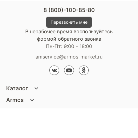
8 (800)-100-85-80
Перезвонить мне
В нерабочее время воспользуйтесь
формой обратного звонка
Пн-Пт: 9:00 - 18:00
amservice@armos-market.ru
Каталог
Матрасы
Armos
Кровати
О компании
Покупателям
Диваны
Сертификаты
Акции
Пуфики и банкетки
Контакты
Статьи
Наши салоны
Подушки и одеяла
Стать партнером
Доставка и оплата