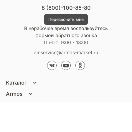
8 (800)-100-85-80
Перезвонить мне
В нерабочее время воспользуйтесь
формой обратного звонка
Пн-Пт: 9:00 - 18:00
amservice@armos-market.ru
Каталог
Матрасы
Armos
Кровати
О компании
Покупателям
Диваны
Сертификаты
Акции
Пуфики и банкетки
Контакты
Статьи
Наши салоны
Подушки и одеяла
Стать партнером
Доставка и оплата
Контакты компании