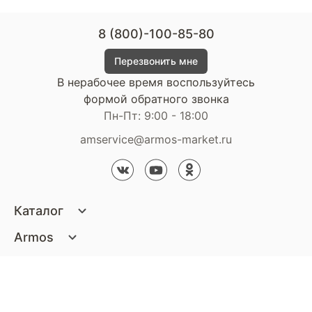
8 (800)-100-85-80
Перезвонить мне
В нерабочее время воспользуйтесь
формой обратного звонка
Пн-Пт: 9:00 - 18:00
amservice@armos-market.ru
Каталог
Матрасы
Armos
Кровати
О компании
Покупателям
Диваны
Сертификаты
Акции
Пуфики и банкетки
Контакты
Статьи
Наши салоны
Подушки и одеяла