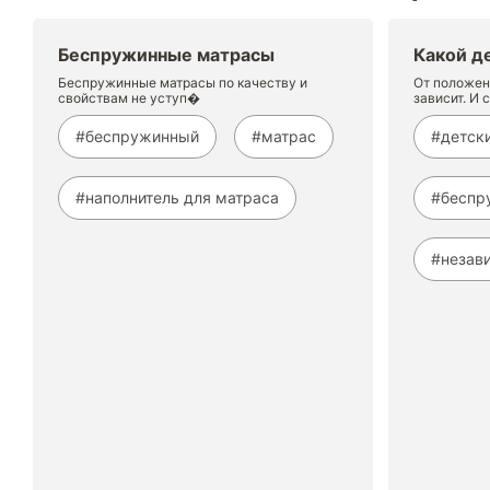
Беспружинные матрасы
Какой д
Беспружинные матрасы по качеству и
От положен
свойствам не уступ�
зависит. И 
#беспружинный
#матрас
#детск
#наполнитель для матраса
#беспр
#незав