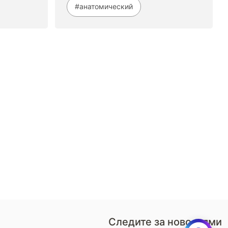
#анатомический
8 (800)-100-85-80
Стать
партнером
Перезвонить мне
Дизайнерам
В нерабочее время
Наши
воспользуйтесь
салоны
формой обратного звонка
Контакты
Пн-Пт: 9:00 - 18:00
компании
amservice@armos-market.ru
Следите за новостями