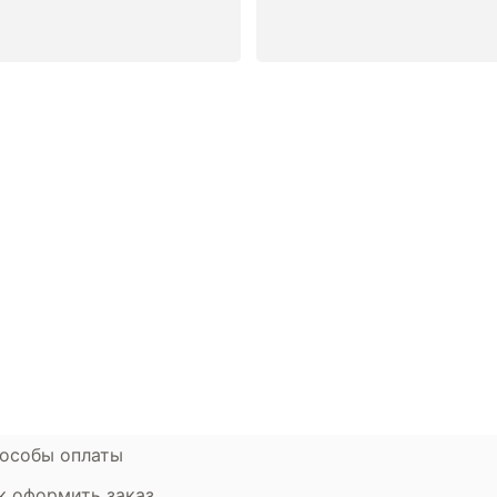
окупателям
Контакты
ции
Наши салоны
атьи
Контакты компании
ставка и оплата
Стать партнером
рантия
Дизайнерам
мен и возврат
особы оплаты
к оформить заказ