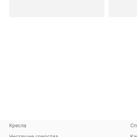
Каталог
Armos
П
Матрасы
О компании
Ак
Кровати
Сертификаты
Ст
Диваны
До
Пуфики и банкетки
Га
Подушки и одеяла
Об
Кресла
Сп
Чистящие средства
Ка